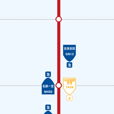
吉良吉田
GN13
急
急
中部国際
空港
名鉄一宮
TA24
NH50
μ
急