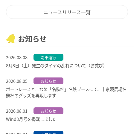
特殊な改札口のご利用方法
運賃のご案内
普通乗車券
特別車両券（ミューチケット）
ニュースリリース一覧
バスで使う
入場券
特殊割引回数券
乗継ミューチケット
バスでの使い方
乗車券の正しいご利用方法
定期乗車券
特別車両券の払いもどし
お知らせ
手回り品
名鉄定期券web予約サービス
バスの運賃計算
SFパノラマカードの払いもどし
団体乗車券
2026.08.08
鉄道・バス共通情報
電車運行
8月8日（土）発生のダイヤの乱れについて（お詫び）
タッチ決済・QR
障害者割引および学生割引
おトクな乗継割引
manaca
きっぷの変更・交換
2026.08.05
お知らせ
manacaマイレージポイント
運送約款
きっぷをなくした場合
ボートレースとこなめ「名鉄杯」名鉄ブースにて、中京競馬場名
manacaの安心機能
鉄杯のグッズを再販します
きっぷの払いもどし
中部国際空港アクセス
全国相互利用サービス
2026.08.01
お知らせ
空港アクセスのご案内
ご利用の注意点
Wind8月号を掲載しました
名鉄名古屋駅のりば案内
お買い物で使う