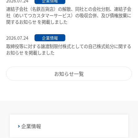
中部国際空港駅のりば案内
2026.07.24
企業情報
連結子会社（名鉄百貨店）の解散、同社との会社分割、連結子会
ポイントサービス
社（めいてつカスタマーサービス）の吸収合併、及び債権放棄に
その他
関するお知らせ を掲載しました
こんなとき、どうするの？
遅延証明書
紛失したとき
2026.07.24
企業情報
列車運行に支障がある場合の取扱い
取締役等に対する譲渡制限付株式としての自己株式処分に関する
使えなくなったとき
路線別時刻表
お知らせ を掲載しました
券面文字が見えにくくなったとき
お客さまサービス向上に関する取り組み
不要になったとき
お知らせ一覧
名古屋鉄道におけるマナー向上の取り組みについて
利用履歴を確認したいとき
manacaのQ＆A
用語の説明
約款／manacaご利用ガイド
企業情報
個人情報保護について