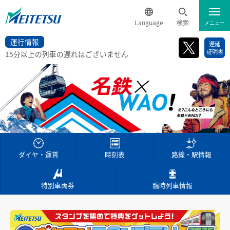
Language
検索
メニュー
運行情報
遅延
運行情報
遅延証明書
English
証明書
15分以上の列車の遅れはございません
電車のご利用案内
簡体中文
電車のご利用案内トップ
繁体中文
でんしゃ旅・おトクなきっぷ
ダイヤ・運賃
한국어
ハイキング・巡拝
ダイヤ・運賃
時刻表
路線・駅情報
時刻表
ภาษาไทย
ハイキング・巡拝トップ
沿線情報
特別車両券
臨時列車情報
特別車チケットレスサービス
電車沿線ハイキング
お知らせ一覧
歩いて巡拝（まいる）知多四国
名鉄定期券web予約サービス