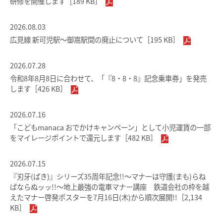
研修を開催します［189 KB］
設備・機器・車両等
manacaを買う
2026.08.03
特別車のご案内
manacaを購入する
広見線 新可児駅～御嵩駅間の廃止について［195 KB］
主要駅構内図
manaca定期券を購入する
バリアフリー情報
2026.07.28
manacaにチャージする
令和8年8月8日に合わせて、「『8・8・8』記念乗車券」を発売
自動券売機・精算機
します［426 KB］
manaca取扱窓口
駅集中管理システム
2026.07.16
鉄道・バスで使う
名鉄出札係員配置駅のご案内
「こどもmanaca おでかけキャンペーン」として小児運賃の一部
ご利用いただけるエリア
をマイレージポイントで還元します［482 KB］
線路の近接工事
鉄道で使う
用地境界
2026.07.15
鉄道での使い方
『刃牙(ばき)』シリーズ35周年記念!!～マナーは守護(まも)らね
乗車券・運賃の案内
ばならぬッッ!!～地上最強の電車マナー講座 鉄道会社の枠を越
鉄道の運賃計算
えたマナー啓発ポスターを7月16日(木)から順次展開!!［2,134
きっぷ
KB］
きっぷを購入する
特別車両券（ミューチケット）
おとなとこども