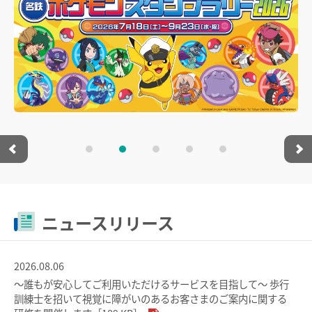
よくあるご質問
お問い合わせ
臨時列車情報
企業情報
路線・駅情報
サステナビリティ
名古屋本線
豊川線
IR情報
西尾線・蒲郡線
三河線（知立～碧南）
採用情報
三河線（知立～猿投）
豊田線
常滑線・空港線
築港線
manaca
河和線・知多新線
津島線・尾西線
名鉄ミューズポイント
manacaトップ
ニュースリリース
竹鼻線・羽島線
犬山線
お買物＆フード
manacaとは？
広見線
小牧線
2026.08.06
manacaの特長
法人・店舗のお客様
～誰もが安心してご利用いただけるサービスを目指して～ 歩行
各務原線
瀬戸線
訓練士を招いて視覚に障がいのあるお客さまのご案内に関する
manacaの種類
名鉄グループ