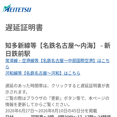
遅延証明書
知多新線等【名鉄名古屋～内海】 - 新
日鉄前駅
常滑線・空港線等【名鉄名古屋～中部国際空港】はこち
ら
河和線等【名鉄名古屋～河和】はこちら
遅延のあった時間帯は、クリックすると遅延証明書が表
示されます。
ご覧の際はブラウザの「更新」ボタン等で、本ページの
情報を更新してからご覧ください。
2026年6月27日～2026年8月10日の45日分を掲載
日付
初列車～8時
8時30分～17
17時～24時頃