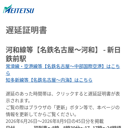
遅延証明書
河和線等【名鉄名古屋～河和】 - 新日
鉄前駅
常滑線・空港線等【名鉄名古屋～中部国際空港】はこち
ら
知多新線等【名鉄名古屋～内海】はこちら
遅延のあった時間帯は、クリックすると遅延証明書が表
示されます。
ご覧の際はブラウザの「更新」ボタン等で、本ページの
情報を更新してからご覧ください。
2026年6月26日～2026年8月9日の45日分を掲載
日付
初列車～8時
8時30分～17
17時～24時頃